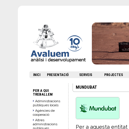
INICI
PRESENTACIÓ
SERVEIS
PROJECTES
MUNDUBAT
PER A QUI
TREBALLEM
Administracions
públiques locals
Agències de
cooperació
Altres
administracions
Per a aquesta entitat
públiques