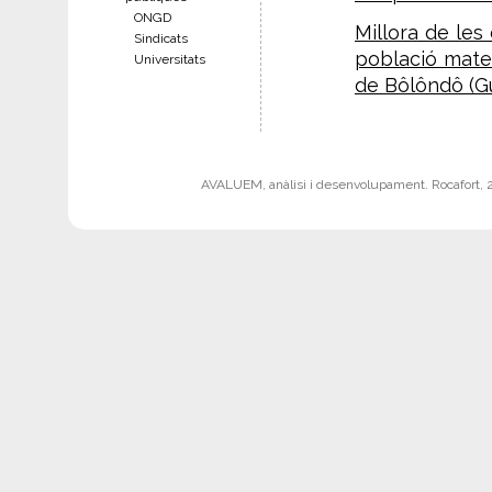
ONGD
Millora de les 
Sindicats
població mater
Universitats
de Bôlôndô (Gu
AVALUEM, anàlisi i desenvolupament. Rocafort, 242