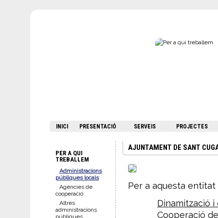
INICI
PRESENTACIÓ
SERVEIS
PROJECTES
AJUNTAMENT DE SANT CUG
PER A QUI
TREBALLEM
Administracions
públiques locals
Per a aquesta entitat
Agències de
cooperació
Dinamització i
Altres
administracions
Cooperació de 
públiques