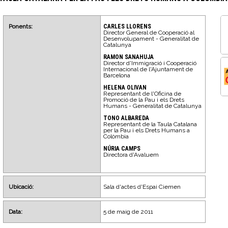
Ponents:
CARLES LLORENS
Director General de Cooperació al
Desenvolupament - Generalitat de
Catalunya
RAMON SANAHUJA
Director d'Immigració i Cooperació
Internacional de l'Ajuntament de
Barcelona
HELENA OLIVAN
Representant de l'Oficina de
Promoció de la Pau i els Drets
Humans - Generalitat de Catalunya
TONO ALBAREDA
Representant de la Taula Catalana
per la Pau i els Drets Humans a
Colòmbia
NÚRIA CAMPS
Directora d'Avaluem
Ubicació:
Sala d'actes d'Espai Ciemen
Data:
5 de maig de 2011