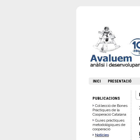
INICI
PRESENTACIÓ
PUBLICACIONS
Col·lecció de Bones
Práctiques de la
Cooperació Catalana
Guies pràctiques
metodològiques de
cooperació
Notícies