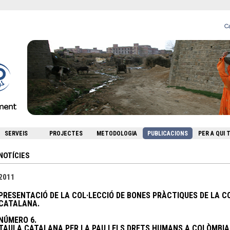
Ca
SERVEIS
PROJECTES
METODOLOGIA
PUBLICACIONS
PER A QUI
NOTÍCIES
2011
PRESENTACIÓ DE LA COL·LECCIÓ DE BONES PRÀCTIQUES DE LA 
CATALANA.
NÚMERO 6.
TAULA CATALANA PER LA PAU I ELS DRETS HUMANS A COLÒMBIA