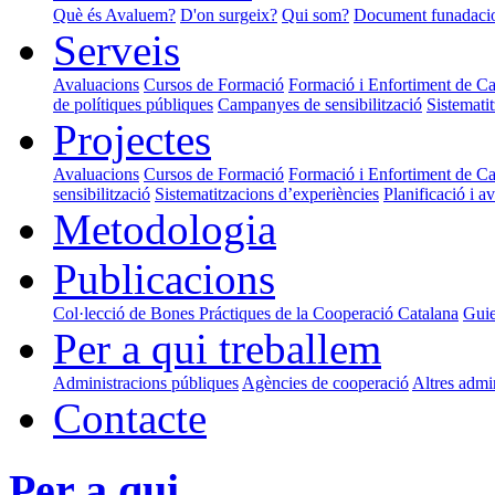
Què és Avaluem?
D'on surgeix?
Qui som?
Document funadaci
Serveis
Avaluacions
Cursos de Formació
Formació i Enfortiment de Cap
de polítiques públiques
Campanyes de sensibilització
Sistemati
Projectes
Avaluacions
Cursos de Formació
Formació i Enfortiment de Cap
sensibilització
Sistematitzacions d’experiències
Planificació i a
Metodologia
Publicacions
Col·lecció de Bones Práctiques de la Cooperació Catalana
Guie
Per a qui treballem
Administracions públiques
Agències de cooperació
Altres admi
Contacte
Per a qui