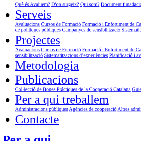
Què és Avaluem?
D'on surgeix?
Qui som?
Document funadaci
Serveis
Avaluacions
Cursos de Formació
Formació i Enfortiment de Cap
de polítiques públiques
Campanyes de sensibilització
Sistemati
Projectes
Avaluacions
Cursos de Formació
Formació i Enfortiment de Cap
sensibilització
Sistematitzacions d’experiències
Planificació i a
Metodologia
Publicacions
Col·lecció de Bones Práctiques de la Cooperació Catalana
Guie
Per a qui treballem
Administracions públiques
Agències de cooperació
Altres admi
Contacte
Per a qui