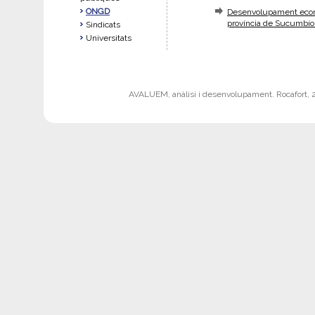
ONGD
Desenvolupament econòm
província de Sucumbíos
Sindicats
Universitats
AVALUEM, anàlisi i desenvolupament. Rocafort, 242