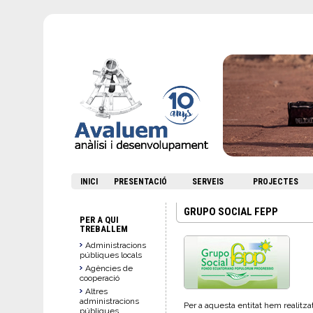
INICI
PRESENTACIÓ
SERVEIS
PROJECTES
GRUPO SOCIAL FEPP
PER A QUI
TREBALLEM
Administracions
públiques locals
Agències de
cooperació
Altres
administracions
Per a aquesta entitat hem realitza
públiques