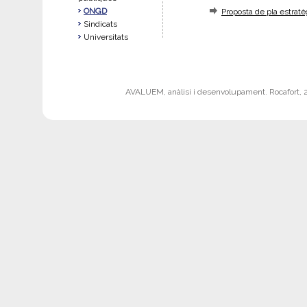
ONGD
Proposta de pla estratè
Sindicats
Universitats
AVALUEM, anàlisi i desenvolupament. Rocafort, 242