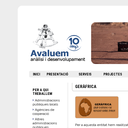
INICI
PRESENTACIÓ
SERVEIS
PROJECTES
GERÀFRICA
PER A QUI
TREBALLEM
Administracions
públiques locals
Agències de
cooperació
Altres
administracions
Per a aquesta entitat hem realitza
públiques