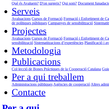
Què és Avaluem?
D'on surgeix?
Qui som?
Document funadaci
Serveis
Avaluacions
Cursos de Formació
Formació i Enfortiment de Cap
de polítiques públiques
Campanyes de sensibilització
Sistemati
Projectes
Avaluacions
Cursos de Formació
Formació i Enfortiment de Cap
sensibilització
Sistematitzacions d’experiències
Planificació i a
Metodologia
Publicacions
Col·lecció de Bones Práctiques de la Cooperació Catalana
Guie
Per a qui treballem
Administracions públiques
Agències de cooperació
Altres admi
Contacte
Per a qui