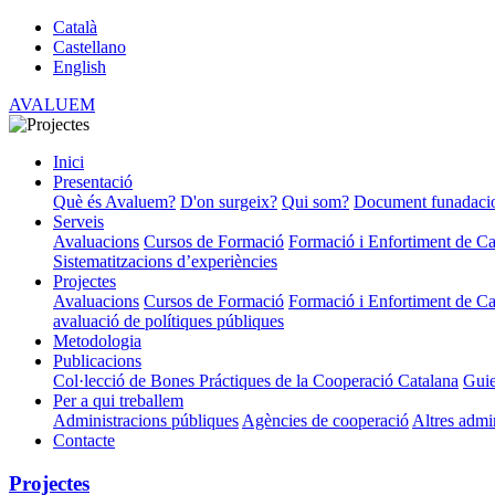
Català
Castellano
English
AVALUEM
Inici
Presentació
Què és Avaluem?
D'on surgeix?
Qui som?
Document funadaci
Serveis
Avaluacions
Cursos de Formació
Formació i Enfortiment de Cap
Sistematitzacions d’experiències
Projectes
Avaluacions
Cursos de Formació
Formació i Enfortiment de Cap
avaluació de polítiques públiques
Metodologia
Publicacions
Col·lecció de Bones Práctiques de la Cooperació Catalana
Guie
Per a qui treballem
Administracions públiques
Agències de cooperació
Altres admi
Contacte
Projectes