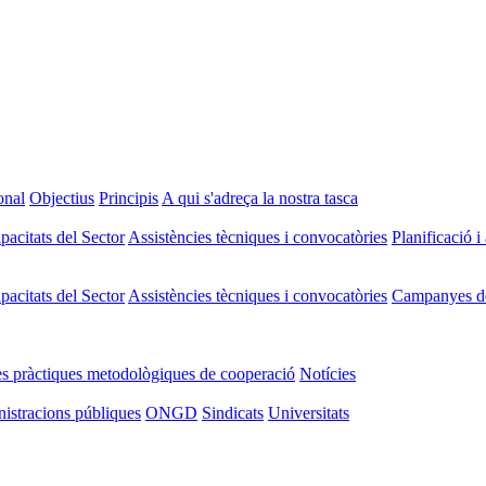
onal
Objectius
Principis
A qui s'adreça la nostra tasca
acitats del Sector
Assistències tècniques i convocatòries
Planificació i
acitats del Sector
Assistències tècniques i convocatòries
Campanyes de 
s pràctiques metodològiques de cooperació
Notícies
nistracions públiques
ONGD
Sindicats
Universitats