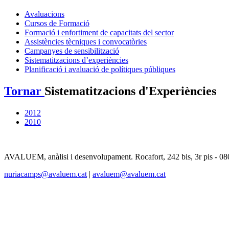
Avaluacions
Cursos de Formació
Formació i enfortiment de capacitats del sector
Assistències tècniques i convocatòries
Campanyes de sensibilització
Sistematitzacions d’experiències
Planificació i avaluació de polítiques públiques
Tornar
Sistematitzacions d'Experiències
2012
2010
AVALUEM, anàlisi i desenvolupament. Rocafort, 242 bis, 3r pis - 08
nuriacamps@avaluem.cat
|
avaluem@avaluem.cat