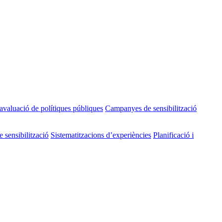
 avaluació de polítiques públiques
Campanyes de sensibilització
sensibilització
Sistematitzacions d’experiències
Planificació i