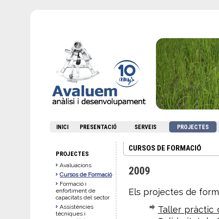
INICI
PRESENTACIÓ
SERVEIS
PROJECTES
CURSOS DE FORMACIÓ
PROJECTES
Avaluacions
2009
Cursos de Formació
Formació i
Els projectes de forma
enfortiment de
capacitats del sector
Assistències
Taller pràctic
tècniques i