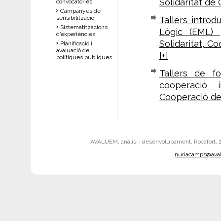
Solidaritat de 
convocatòries
Campanyes de
sensibilització
Tallers intro
Sistematitzacions
Lògic (EML) 
d’experiències
Solidaritat, C
Planificació i
avaluació de
[+]
polítiques públiques
Tallers de f
cooperació i
Cooperació de 
AVALUEM, anàlisi i desenvolupament. Rocafort, 242
nuriacamps@ava